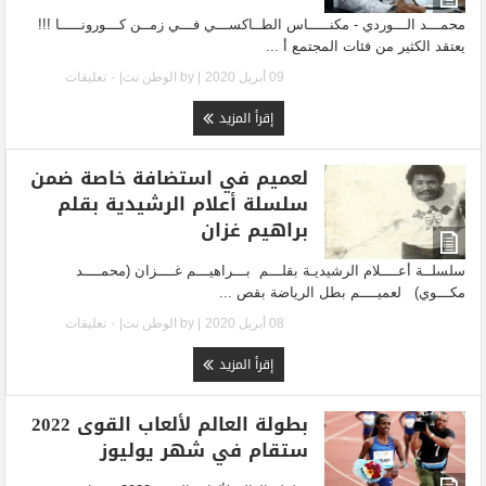
محمـــد الـــوردي - مكنـــــاس الطــاكســـي فـــي زمــن كـــورونـــــا !!!
يعتقد الكثير من فئات المجتمع أ ...
09 أبريل 2020
| by
الوطن نت
|
٠ تعليقات
إقرأ المزيد
لعميم في استضافة خاصة ضمن
سلسلة أعلام الرشيدية بقلم
براهيم غزان
سلسلــة أعــــلام الرشيديـة بقلـــم بـــراهيـــم غــــزان (محمــــد
مكـــوي) لعميــــم بطل الرياضة بقص ...
08 أبريل 2020
| by
الوطن نت
|
٠ تعليقات
إقرأ المزيد
بطولة العالم لألعاب القوى 2022
ستقام في شهر يوليوز