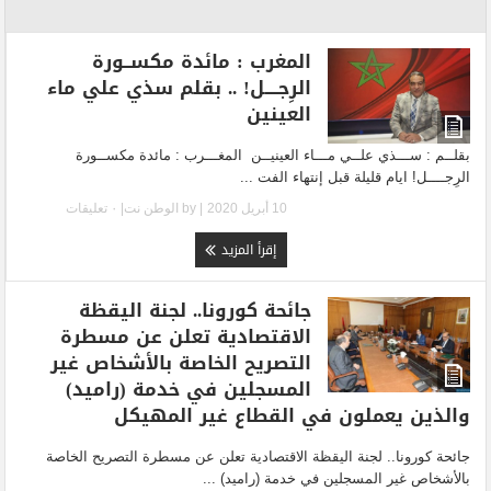
المغرب : مائدة مكســورة
الرِجــــل! .. بقلم سذي علي ماء
العينين
بقلــم : ســـذي علــي مـــاء العينيــن المغـــرب : مائدة مكســورة
الرِجــــل! ايام قليلة قبل إنتهاء الفت ...
10 أبريل 2020
| by
الوطن نت
|
٠ تعليقات
إقرأ المزيد
جائحة كورونا.. لجنة اليقظة
الاقتصادية تعلن عن مسطرة
التصريح الخاصة بالأشخاص غير
المسجلين في خدمة (راميد)
والذين يعملون في القطاع غير المهيكل
جائحة كورونا.. لجنة اليقظة الاقتصادية تعلن عن مسطرة التصريح الخاصة
بالأشخاص غير المسجلين في خدمة (راميد) ...