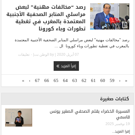
رصد “مخالفات مهنية” لبعض
مراسلي المنابر الصحفية الأجنبية
المعتمدة بالمغرب في تغطية
تطورات وباء كورونا
رصد "مخالفات مهنية" لبعض مراسلي المنابر الصحفية الأجنبية المعتمدة
بالمغرب في تغطية تطورات وباء كورونا ال ...
07 أبريل 2020
| by
الوطن نت
|
٠ تعليقات
إقرأ المزيد
»
›
67
66
65
64
63
62
61
60
59
‹
«
كتابات صغيرة
المسيرة الخضراء بقلم الصحفي الصغير يونس
قاسمي
19 نوفمبر 2025
إقرا المزيد...