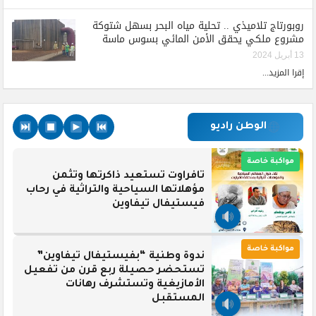
روبورتاج تلاميذي .. تحلية مياه البحر بسهل شتوكة
مشروع ملكي يحقق الأمن المائي بسوس ماسة
13 أبريل 2024
إقرا المزيد...
الوطن راديو
مواكبة خاصة
تافراوت تستعيد ذاكرتها وتثمن
مؤهلاتها السياحية والتراثية في رحاب
فيستيفال تيفاوين
مواكبة خاصة
ندوة وطنية “بفيستيفال تيفاوين”
تستحضر حصيلة ربع قرن من تفعيل
الأمازيغية وتستشرف رهانات
المستقبل