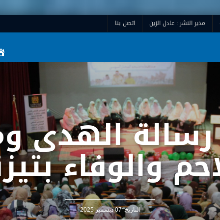
مدير النشر : عادل الزين
اتصل بنا
رسالة الهدى وم
احم والوفاء بتيز
التاريخ:
07 ديسمبر 2025