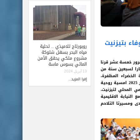
اء بتيزنيت
روبورتاج تلاميذي .. تحلية
مياه البحر بسهل شتوكة
مشروع ملكي يحقق الأمن
مرور خمسة عشر قرنا
المائي بسوس ماسة
را لسبعين سنة من
13 أبريل 2024
الخضراء المظفرة،
إقرا المزيد...
احتضنت دار الثقافة محمد خير الدين بتيزنيت مساء الاحد 07 دجنبر 2025 امسية روحية
ي المحلي لتيزنيت،
 النيابة الاقليمية
ى ومسيرتا التلاحم