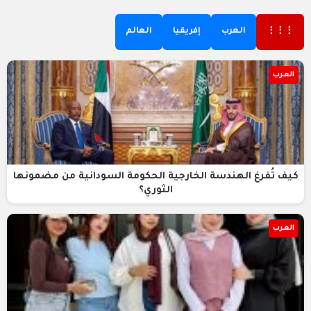
⋮⋮⋮
العرب
إفريقيا
العالم
العرب
كيف تُفرغ الهندسة الخارجية الحكومة السودانية من مضمونها
الثوري؟
العرب