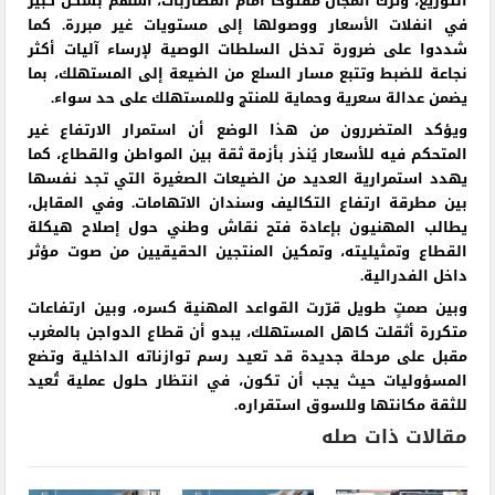
التوزيع، وترك المجال مفتوحًا أمام المضاربات، أسهم بشكل كبير
في انفلات الأسعار ووصولها إلى مستويات غير مبررة. كما
شددوا على ضرورة تدخل السلطات الوصية لإرساء آليات أكثر
نجاعة للضبط وتتبع مسار السلع من الضيعة إلى المستهلك، بما
يضمن عدالة سعرية وحماية للمنتج وللمستهلك على حد سواء.
ويؤكد المتضررون من هذا الوضع أن استمرار الارتفاع غير
المتحكم فيه للأسعار يُنذر بأزمة ثقة بين المواطن والقطاع، كما
يهدد استمرارية العديد من الضيعات الصغيرة التي تجد نفسها
بين مطرقة ارتفاع التكاليف وسندان الاتهامات. وفي المقابل،
يطالب المهنيون بإعادة فتح نقاش وطني حول إصلاح هيكلة
القطاع وتمثيليته، وتمكين المنتجين الحقيقيين من صوت مؤثر
داخل الفدرالية.
وبين صمتٍ طويل قرّرت القواعد المهنية كسره، وبين ارتفاعات
متكررة أثقلت كاهل المستهلك، يبدو أن قطاع الدواجن بالمغرب
مقبل على مرحلة جديدة قد تعيد رسم توازناته الداخلية وتضع
المسؤوليات حيث يجب أن تكون، في انتظار حلول عملية تُعيد
للثقة مكانتها وللسوق استقراره.
مقالات ذات صله