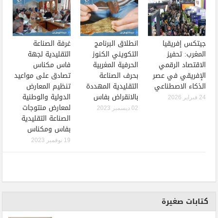
جيتكس إفريقيا
انطلاق البرنامج
غرفة الصناعة
المغرب: تحفيز
التكويني الكنوز
التقليدية لجهة
الاقتصاد الرقمي
الحرفية المغربية
فاس مكناس
الإفريقي في عصر
بحرف الصناعة
تصادق على مواعيد
الذكاء الاصطناعي
التقليدية المهددة
تنظيم المعارض
بالانقراض بفاس
الدولية والوطنية
24 فبراير 2026
لمعارض منتوجات
02 ديسمبر 2023
الصناعة التقليدية
بفاس ومكناس
19 نوفمبر 2023
كتابات صغيرة