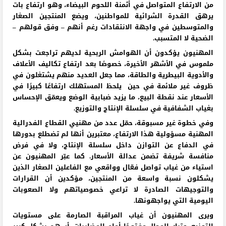
من الارتفاع المتواصل في أثمنة اللحوم البيضاء، وهو ارتفاع بات
يرهق القدرة الشرائية للمواطنين، ويضع المنتجين الصغار
والمتوسطين في واجهة الانتقادات رغم أنهم – وفق قولهم –
الضحية لا المتسبب.
المهنيون يؤكدون أن الهوامش الربحية لديهم تراجعت بشكل
ملموس في الأشهر الأخيرة، خصوصًا بعد ارتفاع تكاليف الأعلاف
والأدوية البيطرية والطاقة، مما جعل العديد منهم يشتغلون في
ظروف غير ملائمة في حين يلحظ المستهلك ارتفاعًا كبيرًا في
الأسعار عند نقطة البيع، ما يزيد ضبابية الوضع ويعمّق الإحساس
بغياب الشفافية في سلسلة الإنتاج والتوزيع.
وفي خطوة غير مسبوقة، حمّل عدد من مهنيي القطاع الفدرالية
المهنية مسؤولية هذا الارتفاع، معتبرين أنها لم تضطلع بدورها
في الدفاع عن التوازن داخل سلسلة الإنتاج، ولا في فرض
منافسة شريفة تضمن عدالة الأسعار. كما عبّر المهنيون عن
استياء من غياب تواصل فعّال وواقعي مع الفاعلين الصغار الذين
يشكلون نسبة واسعة من المنتجين، مؤكدين أن القرارات
والتوجيهات الصادرة لا تراعي خصوصياتهم ولا الصعوبات
اليومية التي يواجهونها.
ويرى المهنيون أن غياب المراقبة الصارمة على مستويات