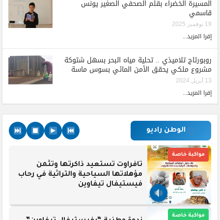
المسيرة الخضراء بقلم الصحفي الصغير يونس
قاسمي
19 نوفمبر 2025
إقرا المزيد...
روبورتاج تلاميذي .. تحلية مياه البحر بسهل شتوكة
مشروع ملكي يحقق الأمن المائي بسوس ماسة
13 أبريل 2024
إقرا المزيد...
الوطن راديو
مواكبة خاصة
تافراوت تستعيد ذاكرتها وتثمن
مؤهلاتها السياحية والتراثية في رحاب
فيستيفال تيفاوين
مواكبة خاصة