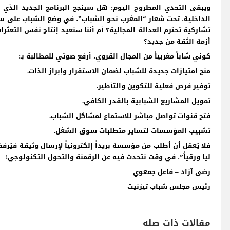
ويبقى التحدي المطروح اليوم: هل سينجح البرنامج الجديد الذي
الداخلية، تحت شعار “المغرب نحو الشباب”، في وضع الشباب على سك
تشاركية تحترم العدالة المجالية؟ أم أننا سنعيد إنتاج نفس التعثرا
أزمة الثقة من جديد؟
كوني شاباً مغربياً من المجال القروي، أرفع صوتي للمطالبة بـ:
منح امتيازات جديدة للشباب لضمان الاستقرار وإبراز الذات.
توفير فرص فعلية للتكوين والتأطير.
تمويل المشاريع الشبابية بالقدر الكافي.
فتح قنوات تواصل مباشر للاستماع لمشاكل الشباب.
تشبيب المؤسسات لتساير متطلبات سوق الشغل.
فلا يُعقل أن أطلب من مؤسسة بريداً إلكترونياً لإرسال وثيقة فيُرف
ليا ورقياً”، في وقت نتحدث فيه عن الرقمنة والتحول التكنولوجي!
رضى آزاد – فاعل جمعوي
رئيس مجلس شباب تيزنيت
مقالات ذات صله