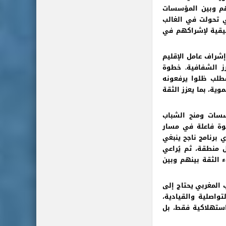
هم وبين المؤسسات
تي تحولت في الغالب
قيقية لإشراكهم في
إشراف عامل الإقليم
زز الشفافية. خطوة
مطلب ظلوا يرفعونه
ية، بما يعزز الثقة
سسات ومنح الشباب
وة فاعلة في مسار
 برنامج ناجح ينبغي
 منطقة، ثم يُراعي
 الثقة بينهم وبين
 المغربي يحتاج إلى
Soft Sk) لتعزيز قدراته التواصلية والقيادية،
استهلاكية فقط، بل