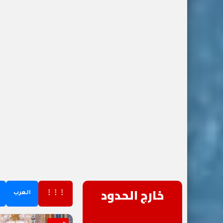
خارج الحدود
⋮⋮⋮
العرب