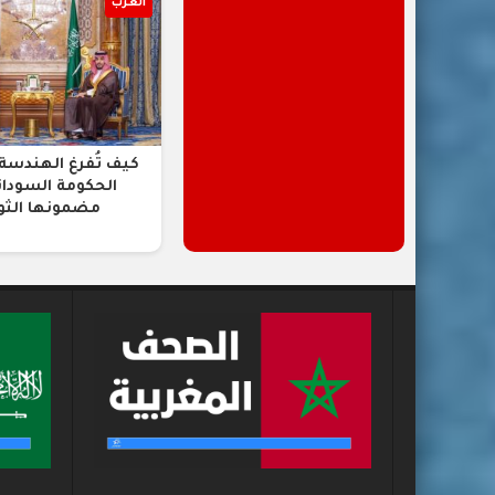
العرب
كيف تُفرغ الهندسة 
الحكومة السودان
مضمونها الثو