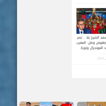
مد الشيخ بلا .. نصر
ونهوض وطن: المغرب
 المونديال وثورة
..