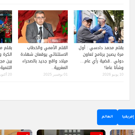
بقلم محمد دادسي : أول
القلم الأممي والخطاب
بقلم مح
مرة يصبح برنامج تعاون
الاستثنائي يوقعان شهادة
الكرة 
دولي ..قضية رأي عام…
ميلاد واقع جديد بالصحراء
بين مجد
وشأنا عاما!
المغربية..
التنمية 
10 يونيو 2026
01 نوفمبر 2025
20 أكتوبر 2025
إفريقيا
العالم