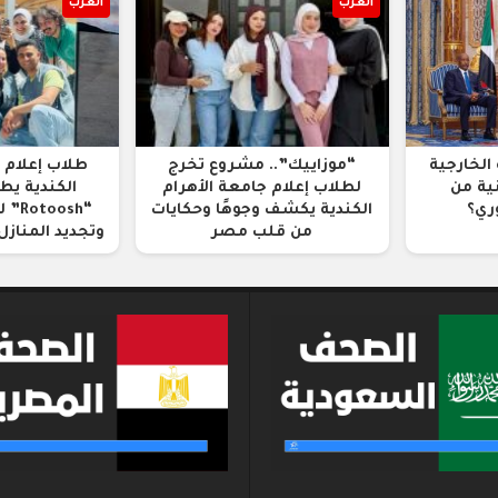
العرب
العرب
الخارجية
“موزاييك”.. مشروع تخرج
طلاب إعلام 
ية من
لطلاب إعلام جامعة الأهرام
الكندية ي
ري؟
الكندية يكشف وجوهًا وحكايات
“osh
من قلب مصر
وتجديد المناز