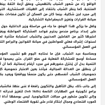
الواقع زاد من شعور الشباب بالتهميش، وعمّق أزمة الثقة بين
المنتخبة. كما ينظر الشباب بانتقاد إلى الهيئات الاستشارية، ال
إلى مجرد لجن شكلية، بينما كان من الممكن أن تكون فضاءات ح
صياغة القرارات وتعزيز الديمقراطية التشاركية.
ولعل ما يزكي هذا الوضع، ما جاء في مراسلة وزير الداخلية حول 
على إعداد برنامج مندمج يحترم قواعد المشاركة المواطنة ويع
اعتبرها كثير من الفاعلين المدنيين والشباب استجابة متأخرة ل
لسنوات: إشراك فعلي للمواطنين في صياغة القوانين والبرامج التنمو
في العمل المؤسساتي.
وبمناسبة عيد الشباب، فإن ما نحتاجه اليوم هو تشبيب المؤ
مساحة أوسع للمشاركة الفعلية في صنع القرار، حتى يصبحوا ق
التنمية بدل أن يُختزل حضورهم في مجرد أرقام إحصائية. كما أن أي
أن ينطلق من العدالة المجالية، فيأخذ بعين الاعتبار خصوصية كل
خصوصيات الشباب أنفسهم، حتى يكون منصفًا وواقعيًا ويعيد بناء
العمل المؤسساتي.
إلى جانب ذلك، يظل التأهيل والتكوين رافعة لا غنى عنها. فالشباب
برامج تكوينية في المهارات الناعمة (ills
وإلى تكوين متطور في مجالات التكنولوجيا، ليس بوصفها أداة 
كمورد اقتصادي ومجال ابتكار قادر على تقوية الاقتصاد الوطني.