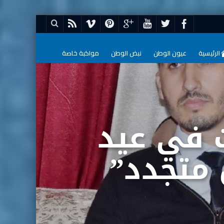
الرئيسية
عيون الوطن
نبض الوطن
مواكبة خاصة
 في عيد
 متجدد”