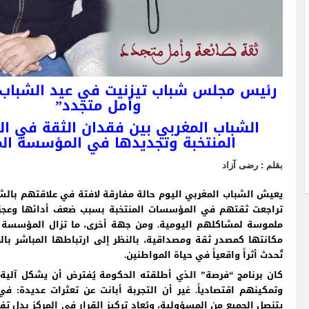
رئيس مجلس شباب تيزنيت في عيد الشباب 
وأمل متجدد”
الشباب المغربي بين فقدان الثقة في 
المنتخبة وتجديدها في المؤسسة الم
بقلم : رضى آزاد
يعيش الشباب المغربي اليوم حالة مفارقة لافتة في علاقتهم بالش
تراجعت ثقتهم في المؤسسات المنتخبة بسبب ضعف أدائها وعجز
ملموسة لمشاكلهم اليومية. ومن جهة أخرى، ما تزال المؤسسة ا
مكانتها كمصدر ثقة ومصداقية، بالنظر إلى ارتباطها المباشر بال
تُحدث أثراً واقعياً في حياة المواطنين.
كان برنامج “فرصة” الذي أطلقته الحكومة يُفترض أن يشكل آلية 
وتمكينهم اقتصادياً. غير أن التجربة أبانت عن تعثرات عديدة: 
يتنصل الجميع من المسؤولية، ويُعاد تركيز القرار في المركز بدل ت