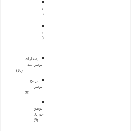
صحة
(16)
مجتمع
(30)
إصدارات
الوطن نت
(10)
برامج
الوطن
(8)
الوطن
جورنال
(8)