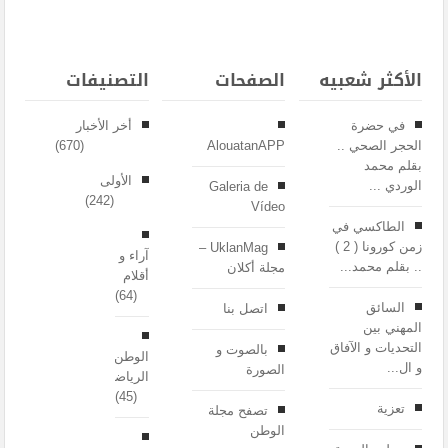
الأكثر شعبيه
الصفحات
التصنيفات
في حضرة
أخر الأخبار
الحجر الصحي ..
AlouatanAPP
(670)
بقلم محمد
الأولى
الوردي ...
Galeria de
(242)
Vídeo
الطاكسي في
زمن كورونا ( 2 )
UklanMag –
آراء و
.. بقلم محمد...
مجلة أكلان
أقلام
(64)
السائق
اتصل بنا
المهني بين
التحديات و الآفاق
بالصوت و
الوطن
و ال...
الصورة
الرياضي
(45)
تعزية
تصفح مجلة
الوطن