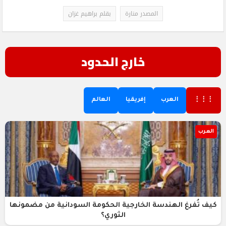
المصدر منارة
بقلم براهيم غزان
خارج الحدود
⋮⋮⋮
العرب
إفريقيا
العالم
العرب
كيف تُفرغ الهندسة الخارجية الحكومة السودانية من مضمونها
الثوري؟