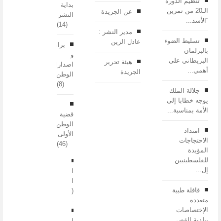
تنظيم الدورة
بداية
الـ20 من تمرين
عن الجريدة
النشر
“الأسد...
(14)
مدير النشر :
تسليط الضوء
عادل الزين
برامج
بالبرلمان
و
البريطاني على
هيئة تحرير
اصدارات
أهمي...
الجريدة
الوطن
(8)
جلالة الملك
يوجه خطابا إلى
الأمة بمناسبة...
قضية
الوطن
امتداد
الأولى
الاحتجاجات
(46)
المؤيدة
للفلسطينيين
إل...
الأقصى
المبارك
قافلة طبية
(15)
متعددة
الإختصاصات
ببلدية القص...
الصحراء