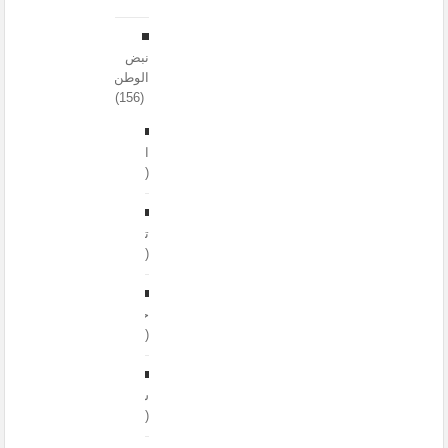
نبض
الوطن
(156)
اقتصاد
(6)
تعليم
(31)
حوادث
(33)
سياسة
(9)