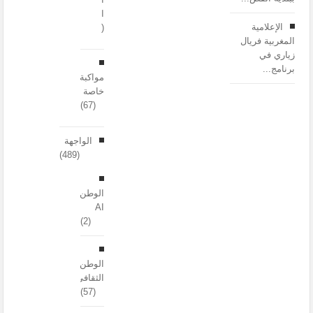
المغربية
الإعلامية
(30)
المغربية فريال
زياري في
برنامج...
مواكبة
خاصة
(67)
الواجهة
(489)
الوطن
AI
(2)
الوطن
الثقافي
(57)