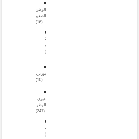
الوطن
الصغير
(16)
كتابات
صغيرة
(2)
بورتريه
(10)
عيون
الوطن
(247)
جهوية
(33)