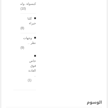
كبسولة..وامضة!
(10)
كلنا
خبراء
(8)
وجهات
نظر ..
(9)
خاص
فوق
العادة
..
(1)
الوسوم