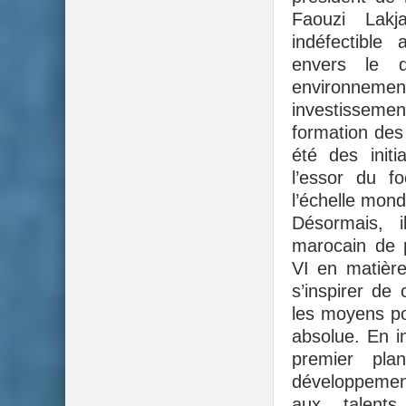
Faouzi Lakj
indéfectible
envers le d
environnement 
investisseme
formation des 
été des init
l’essor du f
l’échelle mond
Désormais, 
marocain de
VI en matière
s’inspirer de 
les moyens pos
absolue. En i
premier pl
développemen
aux talents