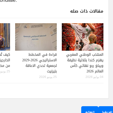
مقالات ذات صله
المنتخب الوطني المغربي
قراءة في المخطط
كيف تُ
يهزم كندا بثلاثية نظيفة
الاستراتيجي 2026-2029
الخارجي
ويبلغ ربع نهائي كأس
لجمعية تحدي الاعاقة
من مضم
العالم 2026
بتيزنيت
25 يونيو 2026
04 يوليو 2026
25 يونيو 2026
إفريقيا
العالم