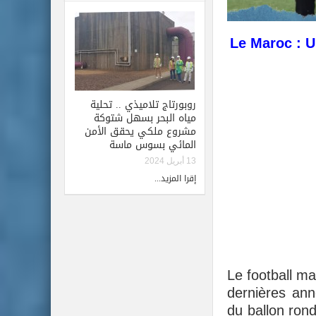
Le Maroc : U
روبورتاج تلاميذي .. تحلية
مياه البحر بسهل شتوكة
مشروع ملكي يحقق الأمن
المائي بسوس ماسة
13 أبريل 2024
إقرا المزيد...
Le football m
dernières ann
du ballon ron