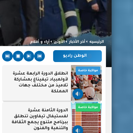
الرئيسيه
أخر الأخبار
الأولى
آراء و أقلام
الوطن راديو
مواكبة خاصة
انطلاق الدورة الرابعة عشرة
لأولمبياد تيفيناغ بمشاركة
تلاميذ من مختلف جهات
المملكة
مواكبة خاصة
الدورة الثامنة عشرة
لفستيفال تيفاوين تنطلق
ببرنامج متنوع يجمع الثقافة
والتنمية والفنون