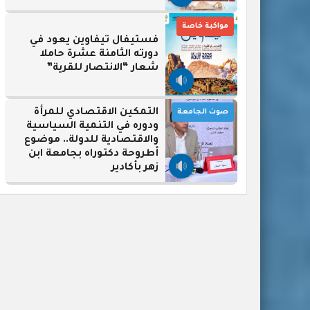
مواكبة خاصة
فستيفال تيفاوين يعود في
دورته الثامنة عشرة حاملا
شعار “الانتصار للقرية”
التمكين الاقتصادي للمرأة
صوت الجامعة
ودوره في التنمية السياسية
والاقتصادية للدولة.. موضوع
أطروحة دكتوراه بجامعة ابن
زهر بأكادير