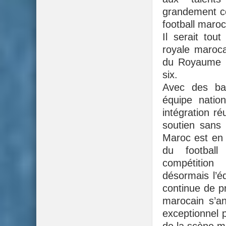
grandement co
football maroc
Il serait tou
royale maroca
du Royaume 
six.
Avec des ba
équipe natio
intégration ré
soutien sans 
Maroc est en 
du football
compétition
désormais l’é
continue de pr
marocain s’an
exceptionnel 
de la scène m