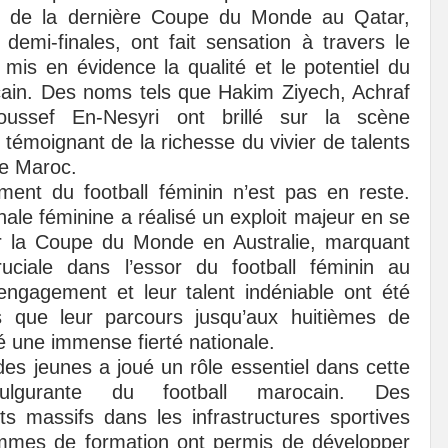
ors de la dernière Coupe du Monde au Qatar,
 demi-finales, ont fait sensation à travers le
mis en évidence la qualité et le potentiel du
cain. Des noms tels que Hakim Ziyech, Achraf
oussef En-Nesyri ont brillé sur la scène
, témoignant de la richesse du vivier de talents
e Maroc.
ent du football féminin n’est pas en reste.
nale féminine a réalisé un exploit majeur en se
ur la Coupe du Monde en Australie, marquant
uciale dans l’essor du football féminin au
ngagement et leur talent indéniable ont été
is que leur parcours jusqu’aux huitièmes de
té une immense fierté nationale.
des jeunes a joué un rôle essentiel dans cette
fulgurante du football marocain. Des
ts massifs dans les infrastructures sportives
ammes de formation ont permis de développer