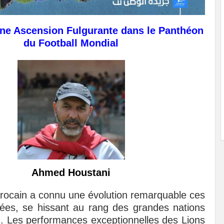
ne Ascension Fulgurante dans le Panthéon
du Football Mondial
Ahmed Houstani
arocain a connu une évolution remarquable ces
ées, se hissant au rang des grandes nations
d. Les performances exceptionnelles des Lions