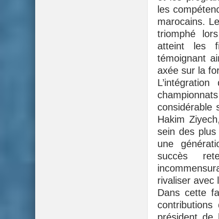
les compétenc
marocains. Le
triomphé lor
atteint les 
témoignant a
axée sur la fo
L’intégratio
championnat
considérable 
Hakim Ziyech,
sein des plus
une générati
succès ret
incommensur
rivaliser avec
Dans cette fa
contribution
président de 