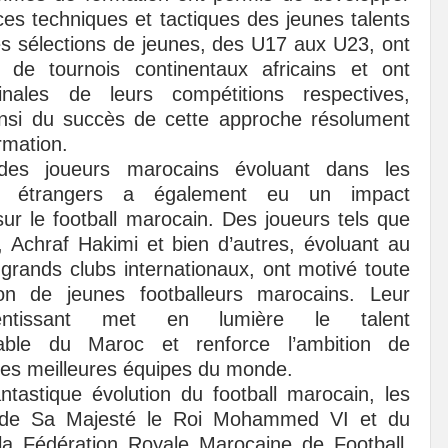
es techniques et tactiques des jeunes talents
s sélections de jeunes, des U17 aux U23, ont
s de tournois continentaux africains et ont
finales de leurs compétitions respectives,
insi du succès de cette approche résolument
rmation.
n des joueurs marocains évoluant dans les
s étrangers a également eu un impact
sur le football marocain. Des joueurs tels que
 Achraf Hakimi et bien d’autres, évoluant au
 grands clubs internationaux, ont motivé toute
on de jeunes footballeurs marocains. Leur
entissant met en lumière le talent
able du Maroc et renforce l’ambition de
 les meilleures équipes du monde.
ntastique évolution du football marocain, les
s de Sa Majesté le Roi Mohammed VI et du
la Fédération Royale Marocaine de Football,