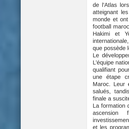
de l’Atlas l
atteignant les
monde et ont 
football maro
Hakimi et Y
internationale
que possède l
Le développem
L’équipe natio
qualifiant po
une étape cr
Maroc. Leur e
salués, tand
finale a susci
La formation 
ascension 
investissemen
et les progr