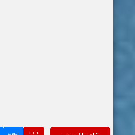
⋮⋮⋮
العرب