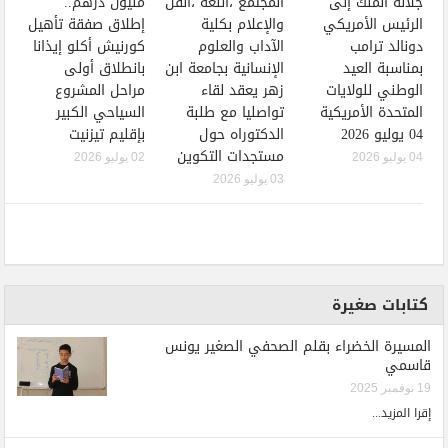
جلالة الملك إلى
المجتمع ،اللغة ،الفن
مليون درهم..
الرئيس الأمريكي
والإعلام بكلية
إطلاق صفقة تأهيل
دونالد ترامب
الآداب والعلوم
كورنيش أكلو إيذانا
بمناسبة العيد
الإنسانية بجامعة ابن
بانطلاق أولى
الوطني للولايات
زهر يعقد لقاء
مراحل المشروع
المتحدة الأمريكية
تواصليا مع طلبة
السياحي الكبير
04 يوليو 2026
الدكتوراه حول
بإقليم تيزنيت
مستجدات التكوين
04 يوليو 2026
02 يوليو 2026
03 يوليو 2026
كتابات صغيرة
المسيرة الخضراء بقلم الصحفي الصغير يونس
قاسمي
19 نوفمبر 2025
إقرا المزيد...