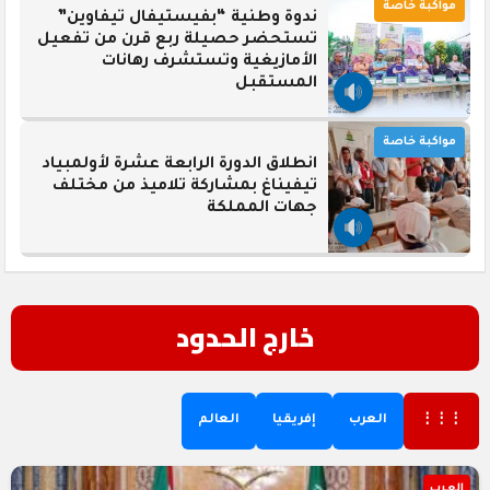
مواكبة خاصة
ندوة وطنية “بفيستيفال تيفاوين”
تستحضر حصيلة ربع قرن من تفعيل
الأمازيغية وتستشرف رهانات
المستقبل
مواكبة خاصة
انطلاق الدورة الرابعة عشرة لأولمبياد
تيفيناغ بمشاركة تلاميذ من مختلف
جهات المملكة
خارج الحدود
⋮⋮⋮
العرب
إفريقيا
العالم
العرب