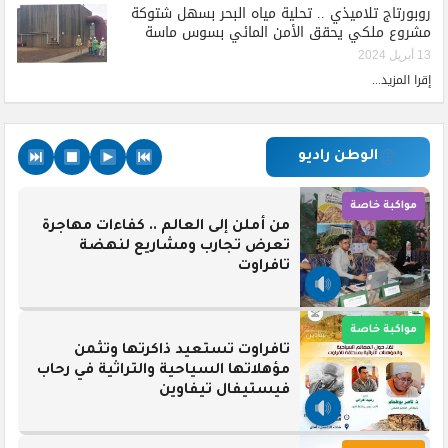
روبورتاج تلاميذي .. تحلية مياه البحر بسهل شتوكة
مشروع ملكي يحقق الأمن المائي بسوس ماسة
13 أبريل 2024
إقرا المزيد...
الوطن راديو
مواكبة خاصة
من أملن إلى العالم .. كفاءات مهاجرة
تعرض تجارب ومشاريع لنهضة
تافراوت
مواكبة خاصة
تافراوت تستعيد ذاكرتها وتثمن
مؤهلاتها السياحية والتراثية في رحاب
فيستيفال تيفاوين